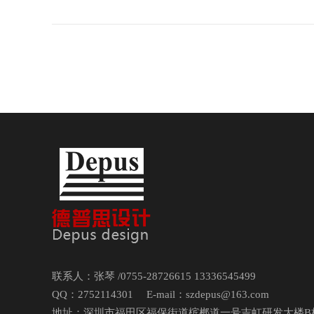
联系人：张琴 /0755-28726615 13336545499
QQ：2752114301 E-mail：szdepus@163.com
地址：深圳市福田区福保街道槟榔道一号吉虹研发大楼B栋